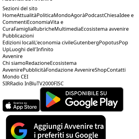
Sezioni del sito
Home
Attualità
Politica
Mondo
Agorà
Podcast
Chiesa
Idee e
Commenti
Economia
Vita e
Cura
Famiglia
Rubriche
Multimedia
Ecosistema avvenire
Pubblicazioni
Edizioni locali
L'economia civile
Gutenberg
Popotus
Pop
Up
Luoghi dell'Infinito
Avvenire
Chi siamo
Redazione
Ecosistema
Avvenire
Pubblicità
Fondazione Avvenire
Shop
Contatti
Mondo CEI
SIR
Radio InBlu
TV2000
FISC