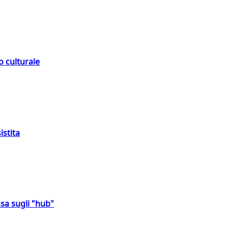
o culturale
istita
sa sugli "hub"