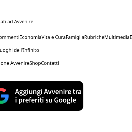
ati ad Avvenire
Commenti
Economia
Vita e Cura
Famiglia
Rubriche
Multimedia
uoghi dell'Infinito
ione Avvenire
Shop
Contatti