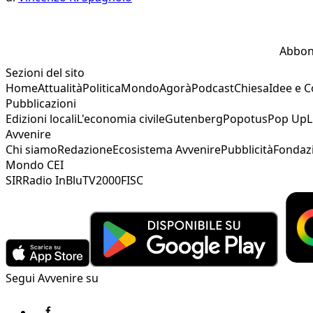
Abbon
Sezioni del sito
Home
Attualità
Politica
Mondo
Agorà
Podcast
Chiesa
Idee e 
Pubblicazioni
Edizioni locali
L'economia civile
Gutenberg
Popotus
Pop Up
L
Avvenire
Chi siamo
Redazione
Ecosistema Avvenire
Pubblicità
Fondaz
Mondo CEI
SIR
Radio InBlu
TV2000
FISC
Segui Avvenire su