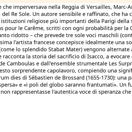
te che imperversava nella Reggia di Versailles, Marc-
i del Re Sole. Un autore sensibile e raffinato, che ha
istituzioni religiose più importanti della Parigi del
our le Carême, scritti con ogni probabilità per la Chi
nto ridotto – che prevede tre sole voci maschili (co
ima l'artista francese concepisce idealmente una sort
to (come lo splendido Stabat Mater) vengono alternate a
racconta la storia del sacrificio di Isacco, a evocare
n de Camboulas e dall'ensemble strumentale Les Surpr
questo sorprendente capolavoro, compiendo una signif
arum dies di Sébastien de Brossard (1655-1730): una p
ispersa» e «i poli del globo saranno frantumati». Un 
r non rappresentasse l'autentica voce di speranza che