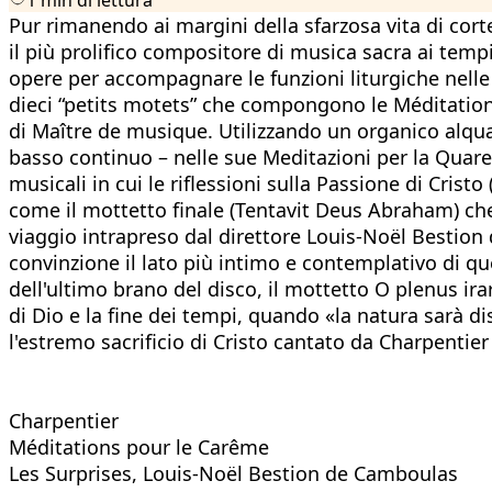
Pur rimanendo ai margini della sfarzosa vita di cor
il più prolifico compositore di musica sacra ai temp
opere per accompagnare le funzioni liturgiche nelle 
dieci “petits motets” che compongono le Méditations p
di Maître de musique. Utilizzando un organico alqua
basso continuo – nelle sue Meditazioni per la Quares
musicali in cui le riflessioni sulla Passione di Cris
come il mottetto finale (Tentavit Deus Abraham) che 
viaggio intrapreso dal direttore Louis-Noël Bestio
convinzione il lato più intimo e contemplativo di 
dell'ultimo brano del disco, il mottetto O plenus ir
di Dio e la fine dei tempi, quando «la natura sarà d
l'estremo sacrificio di Cristo cantato da Charpentie
Charpentier
Méditations pour le Carême
Les Surprises, Louis-Noël Bestion de Camboulas