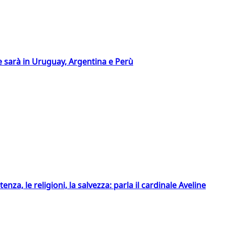
 sarà in Uruguay, Argentina e Perù
tenza, le religioni, la salvezza: parla il cardinale Aveline