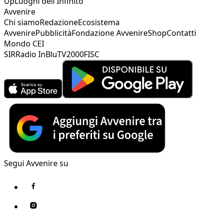
Up
Luoghi dell'Infinito
Avvenire
Chi siamo
Redazione
Ecosistema
Avvenire
Pubblicità
Fondazione Avvenire
Shop
Contatti
Mondo CEI
SIR
Radio InBlu
TV2000
FISC
Segui Avvenire su