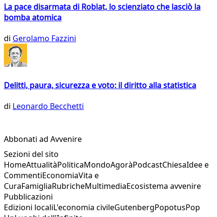
La pace disarmata di Roblat, lo scienziato che lasciò la
bomba atomica
di
Gerolamo Fazzini
Delitti, paura, sicurezza e voto: il diritto alla statistica
di
Leonardo Becchetti
Abbonati ad Avvenire
Sezioni del sito
Home
Attualità
Politica
Mondo
Agorà
Podcast
Chiesa
Idee e
Commenti
Economia
Vita e
Cura
Famiglia
Rubriche
Multimedia
Ecosistema avvenire
Pubblicazioni
Edizioni locali
L'economia civile
Gutenberg
Popotus
Pop