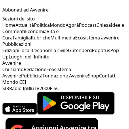
Abbonati ad Avvenire
Sezioni del sito
Home
Attualità
Politica
Mondo
Agorà
Podcast
Chiesa
Idee e
Commenti
Economia
Vita e
Cura
Famiglia
Rubriche
Multimedia
Ecosistema avvenire
Pubblicazioni
Edizioni locali
L'economia civile
Gutenberg
Popotus
Pop
Up
Luoghi dell'Infinito
Avvenire
Chi siamo
Redazione
Ecosistema
Avvenire
Pubblicità
Fondazione Avvenire
Shop
Contatti
Mondo CEI
SIR
Radio InBlu
TV2000
FISC