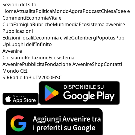
Sezioni del sito
Home
Attualità
Politica
Mondo
Agorà
Podcast
Chiesa
Idee e
Commenti
Economia
Vita e
Cura
Famiglia
Rubriche
Multimedia
Ecosistema avvenire
Pubblicazioni
Edizioni locali
L'economia civile
Gutenberg
Popotus
Pop
Up
Luoghi dell'Infinito
Avvenire
Chi siamo
Redazione
Ecosistema
Avvenire
Pubblicità
Fondazione Avvenire
Shop
Contatti
Mondo CEI
SIR
Radio InBlu
TV2000
FISC