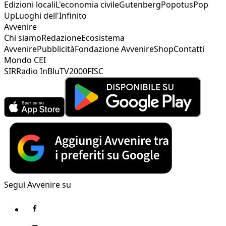
Edizioni locali
L'economia civile
Gutenberg
Popotus
Pop
Up
Luoghi dell'Infinito
Avvenire
Chi siamo
Redazione
Ecosistema
Avvenire
Pubblicità
Fondazione Avvenire
Shop
Contatti
Mondo CEI
SIR
Radio InBlu
TV2000
FISC
Segui Avvenire su