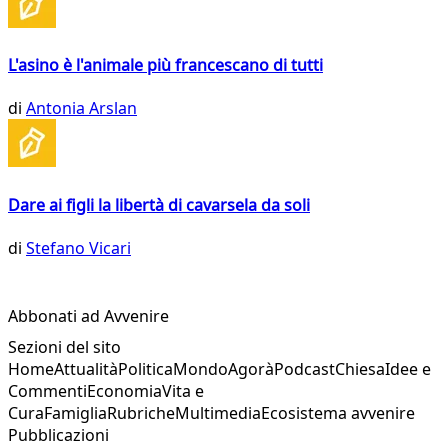
L'asino è l'animale più francescano di tutti
di
Antonia Arslan
Dare ai figli la libertà di cavarsela da soli
di
Stefano Vicari
Abbonati ad Avvenire
Sezioni del sito
Home
Attualità
Politica
Mondo
Agorà
Podcast
Chiesa
Idee e
Commenti
Economia
Vita e
Cura
Famiglia
Rubriche
Multimedia
Ecosistema avvenire
Pubblicazioni