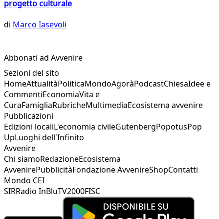
progetto culturale
di
Marco Iasevoli
Abbonati ad Avvenire
Sezioni del sito
Home
Attualità
Politica
Mondo
Agorà
Podcast
Chiesa
Idee e
Commenti
Economia
Vita e
Cura
Famiglia
Rubriche
Multimedia
Ecosistema avvenire
Pubblicazioni
Edizioni locali
L'economia civile
Gutenberg
Popotus
Pop
Up
Luoghi dell'Infinito
Avvenire
Chi siamo
Redazione
Ecosistema
Avvenire
Pubblicità
Fondazione Avvenire
Shop
Contatti
Mondo CEI
SIR
Radio InBlu
TV2000
FISC