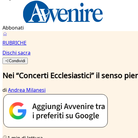
Abbonati
RUBRICHE
Dischi sacra
Condividi
Nei “Concerti Ecclesiastici” il senso pien
di
Andrea Milanesi
1 min di lettura