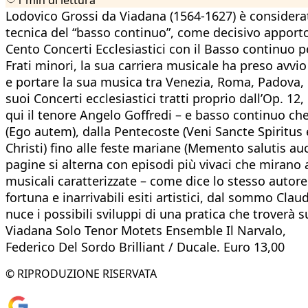
Lodovico Grossi da Viadana (1564-1627) è considerat
tecnica del “basso continuo”, come decisivo apporto 
Cento Concerti Ecclesiastici con il Basso continuo p
Frati minori, la sua carriera musicale ha preso avv
e portare la sua musica tra Venezia, Roma, Padova, 
suoi Concerti ecclesiastici tratti proprio dall’Op. 12,
qui il tenore Angelo Goffredi – e basso continuo che
(Ego autem), dalla Pentecoste (Veni Sancte Spiritus 
Christi) fino alle feste mariane (Memento salutis au
pagine si alterna con episodi più vivaci che mirano a 
musicali caratterizzate – come dice lo stesso autor
fortuna e inarrivabili esiti artistici, dal sommo Cla
nuce i possibili sviluppi di una pratica che troverà 
Viadana Solo Tenor Motets Ensemble Il Narvalo,
Federico Del Sordo Brilliant / Ducale. Euro 13,00
© RIPRODUZIONE RISERVATA