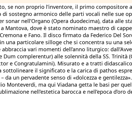
o, se non proprio l’inventore, il primo compositore a
di sostegno armonico delle parti vocali nelle sue ope
er sonar nell’Organo (Opera duodecima), data alle sta
io a Mantova, dove è stato nominato maestro di cappe
Cremona e Fano. Il disco firmato da Federico Del Sor
 in una particolare silloge che si concentra su una sele
 abbraccia vari momenti dell’anno liturgico: dall’Avv
e Dum complerentur) alle solennità della SS. Trinità 
ctor e Congratulamini). Misurato e a tratti didascalic
sottolineare il significato e la carica di pathos espre
e – da un pervadente senso di «dolcezza e gentilezza»
udio Monteverdi, ma qui Viadana getta le basi per quell
sublimazione nell’estetica barocca e nell’epoca d’oro 