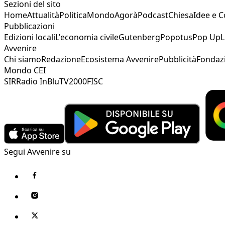
Sezioni del sito
Home
Attualità
Politica
Mondo
Agorà
Podcast
Chiesa
Idee e 
Pubblicazioni
Edizioni locali
L'economia civile
Gutenberg
Popotus
Pop Up
L
Avvenire
Chi siamo
Redazione
Ecosistema Avvenire
Pubblicità
Fondaz
Mondo CEI
SIR
Radio InBlu
TV2000
FISC
Segui Avvenire su