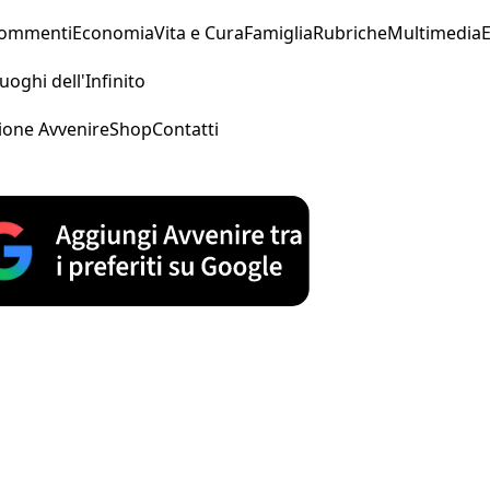
Commenti
Economia
Vita e Cura
Famiglia
Rubriche
Multimedia
uoghi dell'Infinito
ione Avvenire
Shop
Contatti