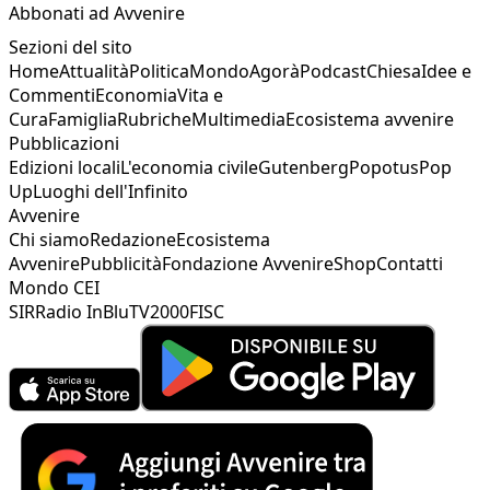
Abbonati ad Avvenire
Sezioni del sito
Home
Attualità
Politica
Mondo
Agorà
Podcast
Chiesa
Idee e
Commenti
Economia
Vita e
Cura
Famiglia
Rubriche
Multimedia
Ecosistema avvenire
Pubblicazioni
Edizioni locali
L'economia civile
Gutenberg
Popotus
Pop
Up
Luoghi dell'Infinito
Avvenire
Chi siamo
Redazione
Ecosistema
Avvenire
Pubblicità
Fondazione Avvenire
Shop
Contatti
Mondo CEI
SIR
Radio InBlu
TV2000
FISC