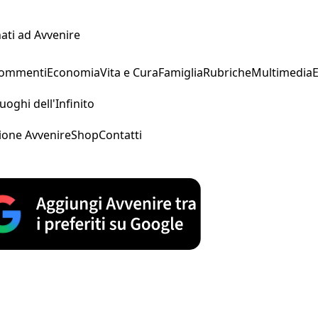
ati ad Avvenire
Commenti
Economia
Vita e Cura
Famiglia
Rubriche
Multimedia
uoghi dell'Infinito
ione Avvenire
Shop
Contatti