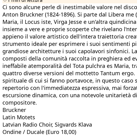
Ci sono alcune perle di inestimabile valore nel disco
Anton Bruckner (1824-1896). Si parte dal Libera me (r
Maria, il Locus iste, Virga Jesse e un'altra quindic
insieme a vere e proprie scoperte che rivelano l'
appieno il valore artistico dell'intera traiettoria 
strumento ideale per esprimere i suoi sentimenti più
grandiose architetture i suoi capolavori sinfonici. 
composti della comunità raccolta in preghiera ed e
ineffabile atemporalità del Tota pulchra es Maria, tra 
quattro diverse versioni del mottetto Tantum ergo. 
spirituale di cui si fanno portavoce, in questo caso
repertorio con l'immediatezza espressiva, mai forzata
escursione dinamica, con una notevole unitarietà di 
compositore.
Bruckner
Latin Motets
Latvian Radio Choir, Sigvards Klava
Ondine / Ducale (Euro 18,00)