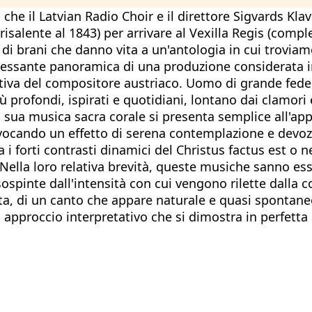
 che il Latvian Radio Choir e il direttore Sigvards Kla
isalente al 1843) per arrivare al Vexilla Regis (compl
ina di brani che danno vita a un'antologia in cui tro
nteressante panoramica di una produzione considerat
creativa del compositore austriaco. Uomo di grande fed
 profondi, ispirati e quotidiani, lontano dai clamori
La sua musica sacra corale si presenta semplice all'ap
vocando un effetto di serena contemplazione e devozi
i forti contrasti dinamici del Christus factus est o nel
Nella loro relativa brevità, queste musiche sanno ess
 sospinte dall'intensità con cui vengono rilette dalla
, di un canto che appare naturale e quasi spontaneo, a
approccio interpretativo che si dimostra in perfetta s