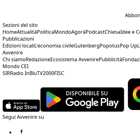
Abbon
Sezioni del sito
Home
Attualità
Politica
Mondo
Agorà
Podcast
Chiesa
Idee e 
Pubblicazioni
Edizioni locali
L'economia civile
Gutenberg
Popotus
Pop Up
L
Avvenire
Chi siamo
Redazione
Ecosistema Avvenire
Pubblicità
Fondaz
Mondo CEI
SIR
Radio InBlu
TV2000
FISC
Segui Avvenire su