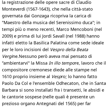
la registrazione delle opere sacre di Claudio
Monteverdi (1567-1643), che nella città-stato
governata dai Gonzaga ricopriva la carica di
"Maestro della musica del Serenissimo duca"; in
tempi più o meno recenti, Marco Mencoboni (nel
2009) e prima di lui Jordi Savall (nel 1988) hanno
infatti eletto la Basilica Palatina come sede ideale
per le loro incisioni del
Vespro della Beata
Vergi
ne.Nessuno però aveva mai pensato di
"ambientarvi" la Missa
In illo tempo
re, lavoro che il
compositore cremonese diede alle stampe nel
1610 proprio insieme al
Vesp
ro; lo hanno fatto
Paolo Da Col e l'ensemble Odhecaton, che in Santa
Barbara si sono installati fra i transetti, le absidi e
le cantorie sospese (nelle quali è presente un
prezioso organo Antegnati del 1565) per far