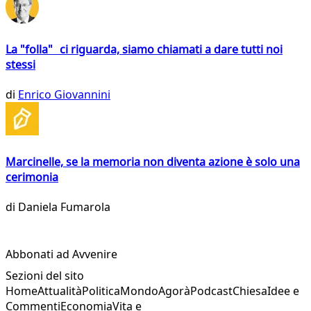
La "folla" ci riguarda, siamo chiamati a dare tutti noi
stessi
di
Enrico Giovannini
Marcinelle, se la memoria non diventa azione è solo una
cerimonia
di
Daniela Fumarola
Abbonati ad Avvenire
Sezioni del sito
Home
Attualità
Politica
Mondo
Agorà
Podcast
Chiesa
Idee e
Commenti
Economia
Vita e