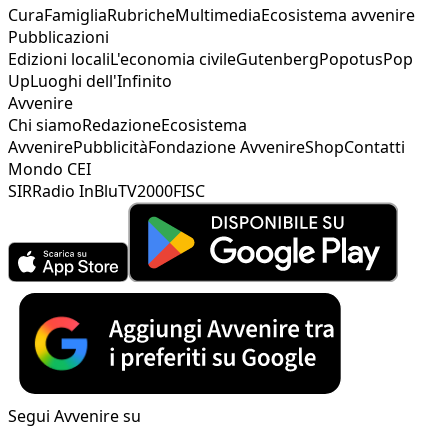
Cura
Famiglia
Rubriche
Multimedia
Ecosistema avvenire
Pubblicazioni
Edizioni locali
L'economia civile
Gutenberg
Popotus
Pop
Up
Luoghi dell'Infinito
Avvenire
Chi siamo
Redazione
Ecosistema
Avvenire
Pubblicità
Fondazione Avvenire
Shop
Contatti
Mondo CEI
SIR
Radio InBlu
TV2000
FISC
Segui Avvenire su