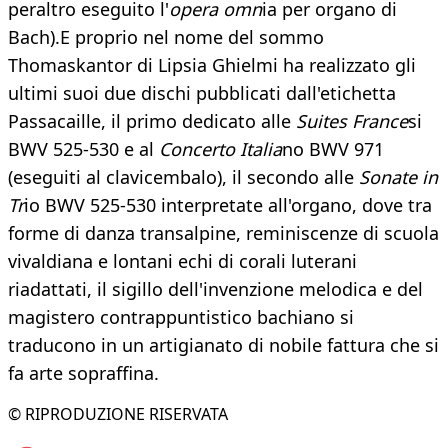
peraltro eseguito l'
opera omn
ia per organo di
Bach).E proprio nel nome del sommo
Thomaskantor di Lipsia Ghielmi ha realizzato gli
ultimi suoi due dischi pubblicati dall'etichetta
Passacaille, il primo dedicato alle
Suites France
si
BWV 525-530 e al
Concerto Italia
no BWV 971
(eseguiti al clavicembalo), il secondo alle
Sonate in
Tr
io BWV 525-530 interpretate all'organo, dove tra
forme di danza transalpine, reminiscenze di scuola
vivaldiana e lontani echi di corali luterani
riadattati, il sigillo dell'invenzione melodica e del
magistero contrappuntistico bachiano si
traducono in un artigianato di nobile fattura che si
fa arte sopraffina.
© RIPRODUZIONE RISERVATA