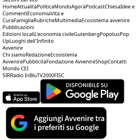
Home
Attualità
Politica
Mondo
Agorà
Podcast
Chiesa
Idee e
Commenti
Economia
Vita e
Cura
Famiglia
Rubriche
Multimedia
Ecosistema avvenire
Pubblicazioni
Edizioni locali
L'economia civile
Gutenberg
Popotus
Pop
Up
Luoghi dell'Infinito
Avvenire
Chi siamo
Redazione
Ecosistema
Avvenire
Pubblicità
Fondazione Avvenire
Shop
Contatti
Mondo CEI
SIR
Radio InBlu
TV2000
FISC