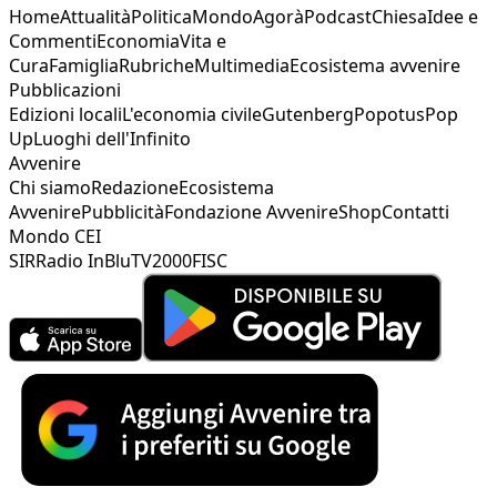
Home
Attualità
Politica
Mondo
Agorà
Podcast
Chiesa
Idee e
Commenti
Economia
Vita e
Cura
Famiglia
Rubriche
Multimedia
Ecosistema avvenire
Pubblicazioni
Edizioni locali
L'economia civile
Gutenberg
Popotus
Pop
Up
Luoghi dell'Infinito
Avvenire
Chi siamo
Redazione
Ecosistema
Avvenire
Pubblicità
Fondazione Avvenire
Shop
Contatti
Mondo CEI
SIR
Radio InBlu
TV2000
FISC