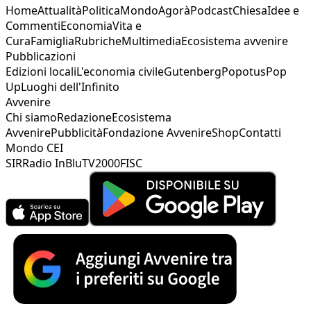
Home
Attualità
Politica
Mondo
Agorà
Podcast
Chiesa
Idee e
Commenti
Economia
Vita e
Cura
Famiglia
Rubriche
Multimedia
Ecosistema avvenire
Pubblicazioni
Edizioni locali
L'economia civile
Gutenberg
Popotus
Pop
Up
Luoghi dell'Infinito
Avvenire
Chi siamo
Redazione
Ecosistema
Avvenire
Pubblicità
Fondazione Avvenire
Shop
Contatti
Mondo CEI
SIR
Radio InBlu
TV2000
FISC