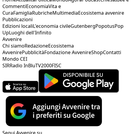
Commenti
Economia
Vita e
Cura
Famiglia
Rubriche
Multimedia
Ecosistema avvenire
Pubblicazioni
Edizioni locali
L'economia civile
Gutenberg
Popotus
Pop
Up
Luoghi dell'Infinito
Avvenire
Chi siamo
Redazione
Ecosistema
Avvenire
Pubblicità
Fondazione Avvenire
Shop
Contatti
Mondo CEI
SIR
Radio InBlu
TV2000
FISC
Segui Avvenire su