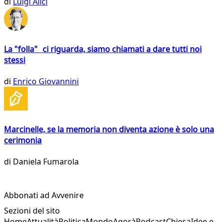
di
Luigi Alici
La "folla" ci riguarda, siamo chiamati a dare tutti noi
stessi
di
Enrico Giovannini
Marcinelle, se la memoria non diventa azione è solo una
cerimonia
di
Daniela Fumarola
Abbonati ad Avvenire
Sezioni del sito
Home
Attualità
Politica
Mondo
Agorà
Podcast
Chiesa
Idee e