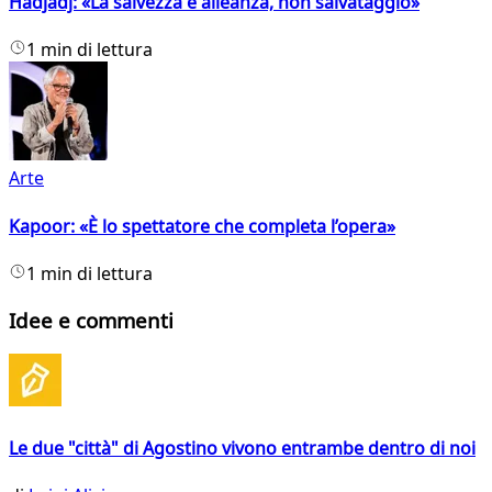
Hadjadj: «La salvezza è alleanza, non salvataggio»
1 min di lettura
Arte
Kapoor: «È lo spettatore che completa l’opera»
1 min di lettura
Idee e commenti
Le due "città" di Agostino vivono entrambe dentro di noi