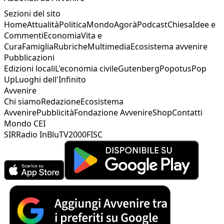
Sezioni del sito
Home
Attualità
Politica
Mondo
Agorà
Podcast
Chiesa
Idee e
Commenti
Economia
Vita e
Cura
Famiglia
Rubriche
Multimedia
Ecosistema avvenire
Pubblicazioni
Edizioni locali
L'economia civile
Gutenberg
Popotus
Pop
Up
Luoghi dell'Infinito
Avvenire
Chi siamo
Redazione
Ecosistema
Avvenire
Pubblicità
Fondazione Avvenire
Shop
Contatti
Mondo CEI
SIR
Radio InBlu
TV2000
FISC