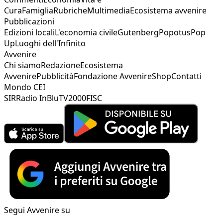
Cura
Famiglia
Rubriche
Multimedia
Ecosistema avvenire
Pubblicazioni
Edizioni locali
L'economia civile
Gutenberg
Popotus
Pop
Up
Luoghi dell'Infinito
Avvenire
Chi siamo
Redazione
Ecosistema
Avvenire
Pubblicità
Fondazione Avvenire
Shop
Contatti
Mondo CEI
SIR
Radio InBlu
TV2000
FISC
Segui Avvenire su