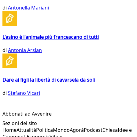
di
Antonella Mariani
L'asino è l'animale più francescano di tutti
di
Antonia Arslan
Dare ai figli la libertà di cavarsela da soli
di
Stefano Vicari
Abbonati ad Avvenire
Sezioni del sito
Home
Attualità
Politica
Mondo
Agorà
Podcast
Chiesa
Idee e
Commenti
Economia
Vita e