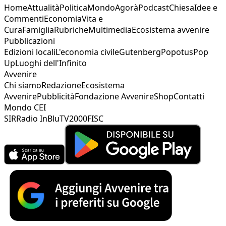
Home
Attualità
Politica
Mondo
Agorà
Podcast
Chiesa
Idee e
Commenti
Economia
Vita e
Cura
Famiglia
Rubriche
Multimedia
Ecosistema avvenire
Pubblicazioni
Edizioni locali
L'economia civile
Gutenberg
Popotus
Pop
Up
Luoghi dell'Infinito
Avvenire
Chi siamo
Redazione
Ecosistema
Avvenire
Pubblicità
Fondazione Avvenire
Shop
Contatti
Mondo CEI
SIR
Radio InBlu
TV2000
FISC