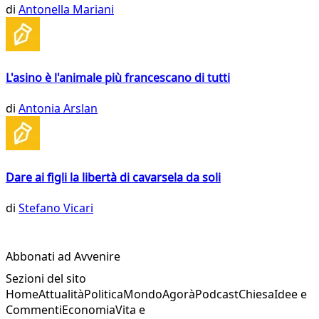
di
Antonella Mariani
L'asino è l'animale più francescano di tutti
di
Antonia Arslan
Dare ai figli la libertà di cavarsela da soli
di
Stefano Vicari
Abbonati ad Avvenire
Sezioni del sito
Home
Attualità
Politica
Mondo
Agorà
Podcast
Chiesa
Idee e
Commenti
Economia
Vita e