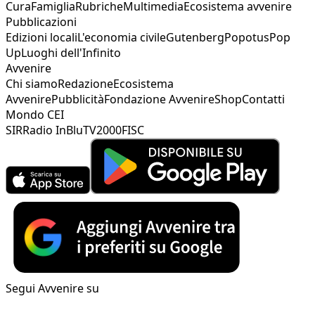
Cura
Famiglia
Rubriche
Multimedia
Ecosistema avvenire
Pubblicazioni
Edizioni locali
L'economia civile
Gutenberg
Popotus
Pop
Up
Luoghi dell'Infinito
Avvenire
Chi siamo
Redazione
Ecosistema
Avvenire
Pubblicità
Fondazione Avvenire
Shop
Contatti
Mondo CEI
SIR
Radio InBlu
TV2000
FISC
Segui Avvenire su