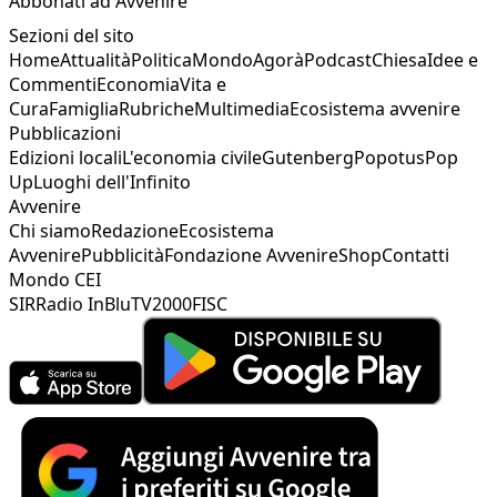
Abbonati ad Avvenire
Sezioni del sito
Home
Attualità
Politica
Mondo
Agorà
Podcast
Chiesa
Idee e
Commenti
Economia
Vita e
Cura
Famiglia
Rubriche
Multimedia
Ecosistema avvenire
Pubblicazioni
Edizioni locali
L'economia civile
Gutenberg
Popotus
Pop
Up
Luoghi dell'Infinito
Avvenire
Chi siamo
Redazione
Ecosistema
Avvenire
Pubblicità
Fondazione Avvenire
Shop
Contatti
Mondo CEI
SIR
Radio InBlu
TV2000
FISC