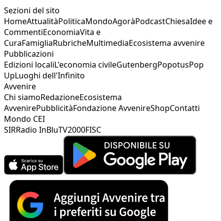
Sezioni del sito
Home
Attualità
Politica
Mondo
Agorà
Podcast
Chiesa
Idee e
Commenti
Economia
Vita e
Cura
Famiglia
Rubriche
Multimedia
Ecosistema avvenire
Pubblicazioni
Edizioni locali
L'economia civile
Gutenberg
Popotus
Pop
Up
Luoghi dell'Infinito
Avvenire
Chi siamo
Redazione
Ecosistema
Avvenire
Pubblicità
Fondazione Avvenire
Shop
Contatti
Mondo CEI
SIR
Radio InBlu
TV2000
FISC