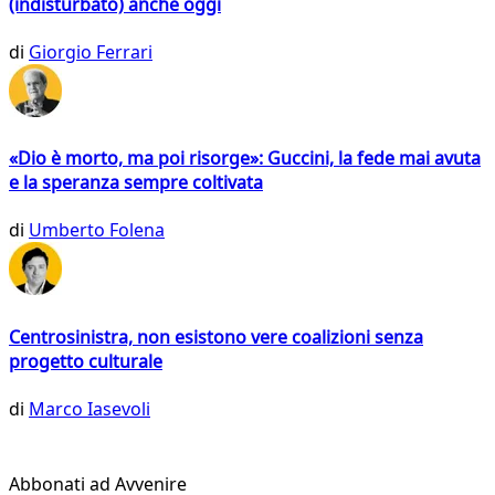
(indisturbato) anche oggi
di
Giorgio Ferrari
«Dio è morto, ma poi risorge»: Guccini, la fede mai avuta
e la speranza sempre coltivata
di
Umberto Folena
Centrosinistra, non esistono vere coalizioni senza
progetto culturale
di
Marco Iasevoli
Abbonati ad Avvenire