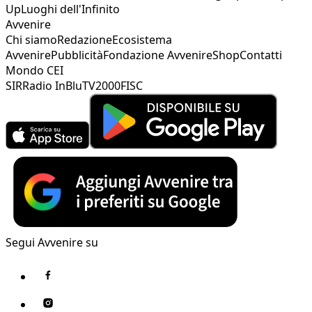
Up
Luoghi dell'Infinito
Avvenire
Chi siamo
Redazione
Ecosistema
Avvenire
Pubblicità
Fondazione Avvenire
Shop
Contatti
Mondo CEI
SIR
Radio InBlu
TV2000
FISC
Segui Avvenire su