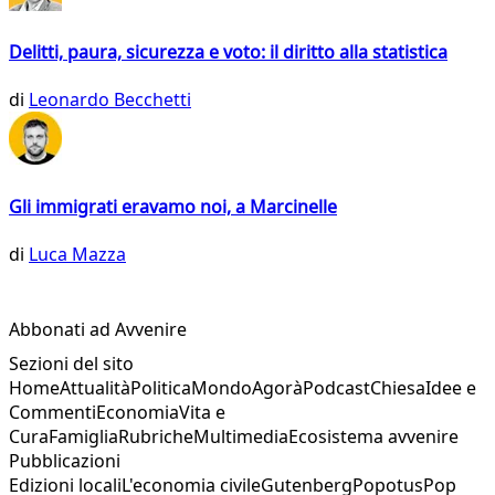
Delitti, paura, sicurezza e voto: il diritto alla statistica
di
Leonardo Becchetti
Gli immigrati eravamo noi, a Marcinelle
di
Luca Mazza
Abbonati ad Avvenire
Sezioni del sito
Home
Attualità
Politica
Mondo
Agorà
Podcast
Chiesa
Idee e
Commenti
Economia
Vita e
Cura
Famiglia
Rubriche
Multimedia
Ecosistema avvenire
Pubblicazioni
Edizioni locali
L'economia civile
Gutenberg
Popotus
Pop