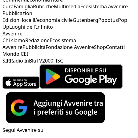
Cura
Famiglia
Rubriche
Multimedia
Ecosistema avvenire
Pubblicazioni
Edizioni locali
L'economia civile
Gutenberg
Popotus
Pop
Up
Luoghi dell'Infinito
Avvenire
Chi siamo
Redazione
Ecosistema
Avvenire
Pubblicità
Fondazione Avvenire
Shop
Contatti
Mondo CEI
SIR
Radio InBlu
TV2000
FISC
Segui Avvenire su