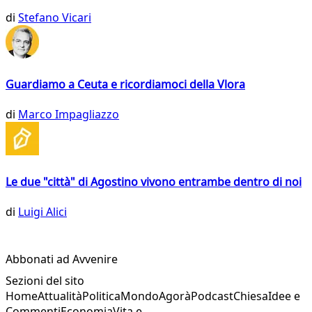
di
Stefano Vicari
Guardiamo a Ceuta e ricordiamoci della Vlora
di
Marco Impagliazzo
Le due "città" di Agostino vivono entrambe dentro di noi
di
Luigi Alici
Abbonati ad Avvenire
Sezioni del sito
Home
Attualità
Politica
Mondo
Agorà
Podcast
Chiesa
Idee e
Commenti
Economia
Vita e