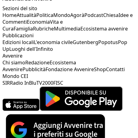
Sezioni del sito
Home
Attualità
Politica
Mondo
Agorà
Podcast
Chiesa
Idee e
Commenti
Economia
Vita e
Cura
Famiglia
Rubriche
Multimedia
Ecosistema avvenire
Pubblicazioni
Edizioni locali
L'economia civile
Gutenberg
Popotus
Pop
Up
Luoghi dell'Infinito
Avvenire
Chi siamo
Redazione
Ecosistema
Avvenire
Pubblicità
Fondazione Avvenire
Shop
Contatti
Mondo CEI
SIR
Radio InBlu
TV2000
FISC