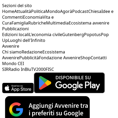
Sezioni del sito
Home
Attualità
Politica
Mondo
Agorà
Podcast
Chiesa
Idee e
Commenti
Economia
Vita e
Cura
Famiglia
Rubriche
Multimedia
Ecosistema avvenire
Pubblicazioni
Edizioni locali
L'economia civile
Gutenberg
Popotus
Pop
Up
Luoghi dell'Infinito
Avvenire
Chi siamo
Redazione
Ecosistema
Avvenire
Pubblicità
Fondazione Avvenire
Shop
Contatti
Mondo CEI
SIR
Radio InBlu
TV2000
FISC