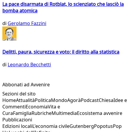
La pace disarmata di Rotblat, lo scienziato che lasciò la
bomba atomica
di
Gerolamo Fazzini
Delitti, paura, sicurezza e voto: il diritto alla statistica
di
Leonardo Becchetti
Abbonati ad Avvenire
Sezioni del sito
Home
Attualità
Politica
Mondo
Agorà
Podcast
Chiesa
Idee e
Commenti
Economia
Vita e
Cura
Famiglia
Rubriche
Multimedia
Ecosistema avvenire
Pubblicazioni
Edizioni locali
L'economia civile
Gutenberg
Popotus
Pop