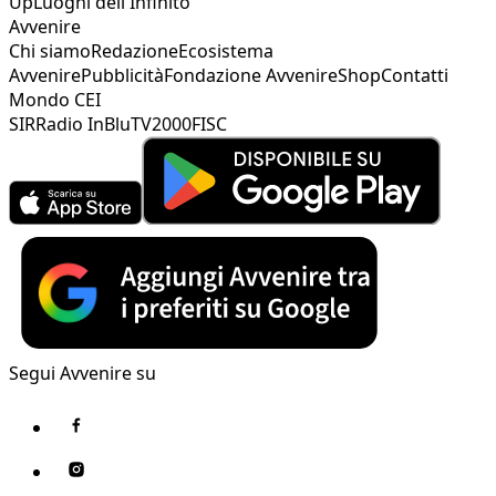
Up
Luoghi dell'Infinito
Avvenire
Chi siamo
Redazione
Ecosistema
Avvenire
Pubblicità
Fondazione Avvenire
Shop
Contatti
Mondo CEI
SIR
Radio InBlu
TV2000
FISC
Segui Avvenire su