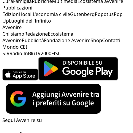
Cura
Famiglia
Rubriche
Multimedia
Ecosistema avvenire
Pubblicazioni
Edizioni locali
L'economia civile
Gutenberg
Popotus
Pop
Up
Luoghi dell'Infinito
Avvenire
Chi siamo
Redazione
Ecosistema
Avvenire
Pubblicità
Fondazione Avvenire
Shop
Contatti
Mondo CEI
SIR
Radio InBlu
TV2000
FISC
Segui Avvenire su