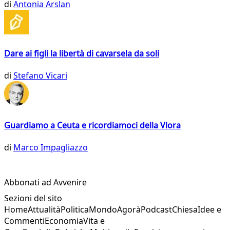
di
Antonia Arslan
Dare ai figli la libertà di cavarsela da soli
di
Stefano Vicari
Guardiamo a Ceuta e ricordiamoci della Vlora
di
Marco Impagliazzo
Abbonati ad Avvenire
Sezioni del sito
Home
Attualità
Politica
Mondo
Agorà
Podcast
Chiesa
Idee e
Commenti
Economia
Vita e