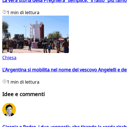
La vera storia della Preghiera semplice, il falso più fam
1 min di lettura
Chiesa
L'Argentina si mobilita nel nome del vescovo Angelelli e dei
1 min di lettura
Idee e commenti