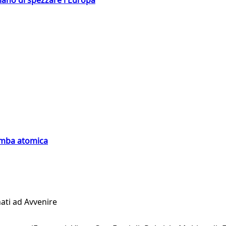
hiano di spezzare l'Europa
bomba atomica
ati ad Avvenire