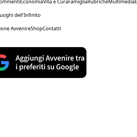
Commenti
Economia
Vita e Cura
Famiglia
Rubriche
Multimedia
uoghi dell'Infinito
ione Avvenire
Shop
Contatti