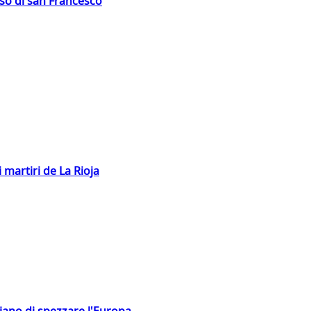
oso di san Francesco
 martiri de La Rioja