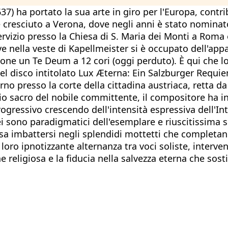
37) ha portato la sua arte in giro per l'Europa, contr
to e cresciuto a Verona, dove negli anni è stato nomin
vizio presso la Chiesa di S. Maria dei Monti a Roma e 
ve nella veste di Kapellmeister si è occupato dell'ap
asione un Te Deum a 12 cori (oggi perduto). È qui che
 disco intitolato Lux Æterna: Ein Salzburger Requiem
no presso la corte della cittadina austriaca, retta d
orio sacro del nobile committente, il compositore ha 
 progressivo crescendo dell'intensità espressiva dell'I
 sono paradigmatici dell'esemplare e riuscitissima sint
sa imbattersi negli splendidi mottetti che completan
ro ipnotizzante alternanza tra voci soliste, interven
e religiosa e la fiducia nella salvezza eterna che sosti