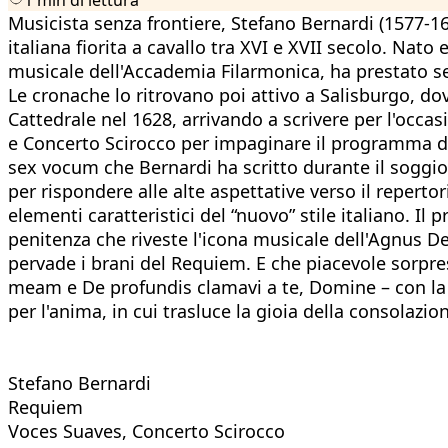
Musicista senza frontiere, Stefano Bernardi (1577-16
italiana fiorita a cavallo tra XVI e XVII secolo. Na
musicale dell'Accademia Filarmonica, ha prestato ser
Le cronache lo ritrovano poi attivo a Salisburgo, do
Cattedrale nel 1628, arrivando a scrivere per l'occ
e Concerto Scirocco per impaginare il programma del
sex vocum che Bernardi ha scritto durante il soggior
per rispondere alle alte aspettative verso il repert
elementi caratteristici del “nuovo” stile italiano. Il
penitenza che riveste l'icona musicale dell'Agnus Dei
pervade i brani del Requiem. E che piacevole sorpre
meam e De profundis clamavi a te, Domine – con la lo
per l'anima, in cui trasluce la gioia della consolazion
Stefano Bernardi
Requiem
Voces Suaves, Concerto Scirocco