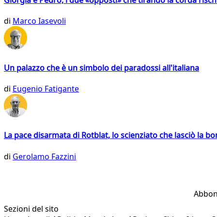
Giorgia e Pedro, i due «opposti» che tirando la corda risc
di
Marco Iasevoli
Un palazzo che è un simbolo dei paradossi all'italiana
di
Eugenio Fatigante
La pace disarmata di Rotblat, lo scienziato che lasciò la 
di
Gerolamo Fazzini
Abbon
Sezioni del sito