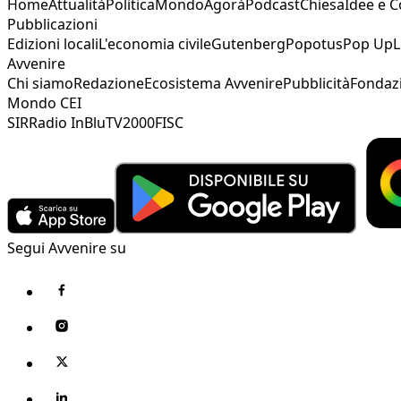
Home
Attualità
Politica
Mondo
Agorà
Podcast
Chiesa
Idee e 
Pubblicazioni
Edizioni locali
L'economia civile
Gutenberg
Popotus
Pop Up
L
Avvenire
Chi siamo
Redazione
Ecosistema Avvenire
Pubblicità
Fondaz
Mondo CEI
SIR
Radio InBlu
TV2000
FISC
Segui Avvenire su