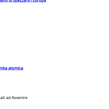
hiano di spezzare l'Europa
bomba atomica
ati ad Avvenire