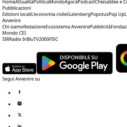
Home
Attualità
Politica
Mondo
Agorà
Podcast
Chiesa
Idee e 
Pubblicazioni
Edizioni locali
L'economia civile
Gutenberg
Popotus
Pop Up
L
Avvenire
Chi siamo
Redazione
Ecosistema Avvenire
Pubblicità
Fondaz
Mondo CEI
SIR
Radio InBlu
TV2000
FISC
Segui Avvenire su