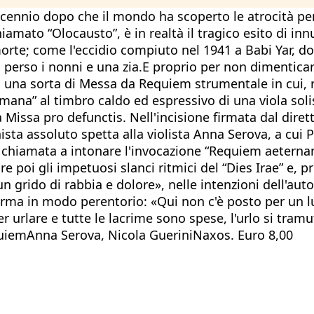
cennio dopo che il mondo ha scoperto le atrocità per
amato “Olocausto”, è in realtà il tragico esito di in
morte; come l'eccidio compiuto nel 1941 a Babi Yar, d
a perso i nonni e una zia.E proprio per non dimentic
 una sorta di Messa da Requiem strumentale in cui, r
ce umana” al timbro caldo ed espressivo di una viola s
ella Missa pro defunctis. Nell'incisione firmata dal dir
ista assoluto spetta alla violista Anna Serova, a cu
ei chiamata a intonare l'invocazione “Requiem aeternam
 poi gli impetuosi slanci ritmici del “Dies Irae” e, pr
un grido di rabbia e dolore», nelle intenzioni dell'aut
 in modo perentorio: «Qui non c'è posto per un lutt
er urlare e tutte le lacrime sono spese, l'urlo si tra
uiemAnna Serova, Nicola GueriniNaxos. Euro 8,00