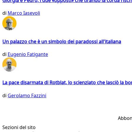
Giorgia e Pedro, i due «opposti» che tirando la corda risc
di
Marco Iasevoli
Un palazzo che è un simbolo dei paradossi all'italiana
di
Eugenio Fatigante
La pace disarmata di Rotblat, lo scienziato che lasciò la 
di
Gerolamo Fazzini
Abbon
Sezioni del sito