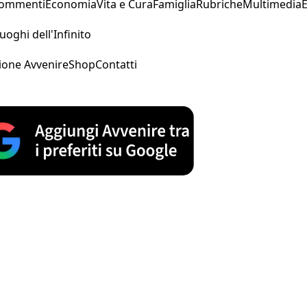
Commenti
Economia
Vita e Cura
Famiglia
Rubriche
Multimedia
uoghi dell'Infinito
ione Avvenire
Shop
Contatti