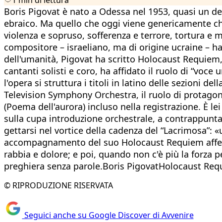
Boris Pigovat è nato a Odessa nel 1953, quasi un de
ebraico. Ma quello che oggi viene genericamente chi
violenza e sopruso, sofferenza e terrore, tortura e 
compositore – israeliano, ma di origine ucraine – h
dell'umanità, Pigovat ha scritto Holocaust Requiem,
cantanti solisti e coro, ha affidato il ruolo di “vo
l'opera si struttura i titoli in latino delle sezioni d
Television Symphony Orchestra, il ruolo di protagon
(Poema dell'aurora) incluso nella registrazione. È l
sulla cupa introduzione orchestrale, a contrappuntare
gettarsi nel vortice della cadenza del “Lacrimosa”: «
accompagnamento del suo Holocaust Requiem afferma
rabbia e dolore; e poi, quando non c'è più la forza p
preghiera senza parole.Boris PigovatHolocaust Req
© RIPRODUZIONE RISERVATA
Seguici anche su Google Discover di Avvenire