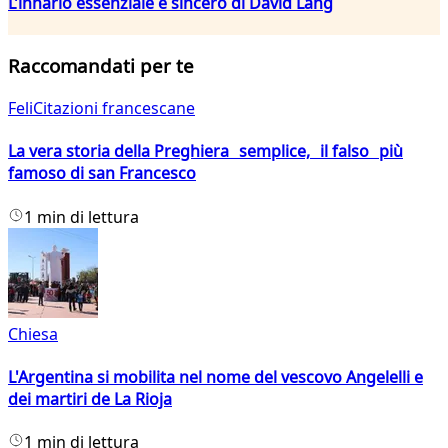
L’innario essenziale e sincero di David Lang
Raccomandati per te
FeliCitazioni francescane
La vera storia della Preghiera semplice, il falso più
famoso di san Francesco
1 min di lettura
Chiesa
L'Argentina si mobilita nel nome del vescovo Angelelli e
dei martiri de La Rioja
1 min di lettura