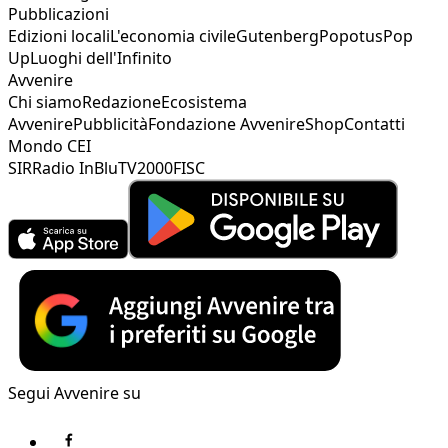
Pubblicazioni
Edizioni locali
L'economia civile
Gutenberg
Popotus
Pop
Up
Luoghi dell'Infinito
Avvenire
Chi siamo
Redazione
Ecosistema
Avvenire
Pubblicità
Fondazione Avvenire
Shop
Contatti
Mondo CEI
SIR
Radio InBlu
TV2000
FISC
Segui Avvenire su