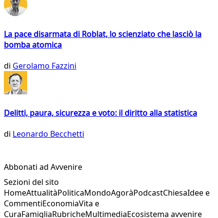
La pace disarmata di Roblat, lo scienziato che lasciò la
bomba atomica
di
Gerolamo Fazzini
Delitti, paura, sicurezza e voto: il diritto alla statistica
di
Leonardo Becchetti
Abbonati ad Avvenire
Sezioni del sito
Home
Attualità
Politica
Mondo
Agorà
Podcast
Chiesa
Idee e
Commenti
Economia
Vita e
Cura
Famiglia
Rubriche
Multimedia
Ecosistema avvenire