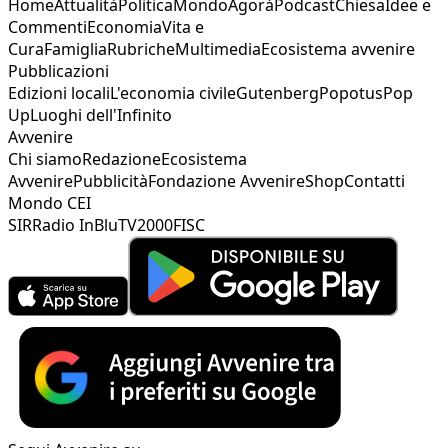
Home
Attualità
Politica
Mondo
Agorà
Podcast
Chiesa
Idee e
Commenti
Economia
Vita e
Cura
Famiglia
Rubriche
Multimedia
Ecosistema avvenire
Pubblicazioni
Edizioni locali
L'economia civile
Gutenberg
Popotus
Pop
Up
Luoghi dell'Infinito
Avvenire
Chi siamo
Redazione
Ecosistema
Avvenire
Pubblicità
Fondazione Avvenire
Shop
Contatti
Mondo CEI
SIR
Radio InBlu
TV2000
FISC