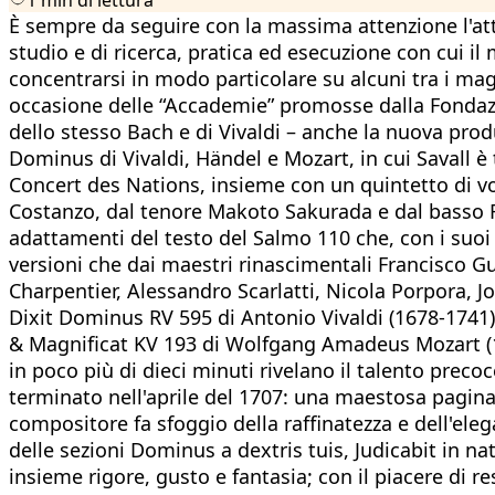
È sempre da seguire con la massima attenzione l'atti
studio e di ricerca, pratica ed esecuzione con cui il
concentrarsi in modo particolare su alcuni tra i magg
occasione delle “Accademie” promosse dalla Fondazio
dello stesso Bach e di Vivaldi – anche la nuova produ
Dominus di Vivaldi, Händel e Mozart, in cui Savall è 
Concert des Nations, insieme con un quintetto di v
Costanzo, dal tenore Makoto Sakurada e dal basso Fu
adattamenti del testo del Salmo 110 che, con i suoi a
versioni che dai maestri rinascimentali Francisco 
Charpentier, Alessandro Scarlatti, Nicola Porpora, 
Dixit Dominus RV 595 di Antonio Vivaldi (1678-1741),
& Magnificat KV 193 di Wolfgang Amadeus Mozart (17
in poco più di dieci minuti rivelano il talento prec
terminato nell'aprile del 1707: una maestosa pagina ad
compositore fa sfoggio della raffinatezza e dell'ele
delle sezioni Dominus a dextris tuis, Judicabit in n
insieme rigore, gusto e fantasia; con il piacere di r