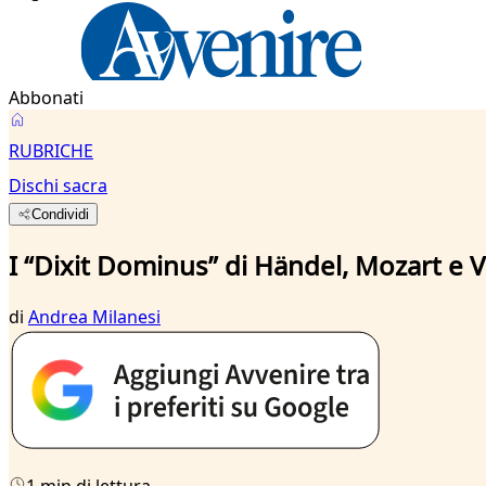
Abbonati
RUBRICHE
Dischi sacra
Condividi
I “Dixit Dominus” di Händel, Mozart e V
di
Andrea Milanesi
1 min di lettura