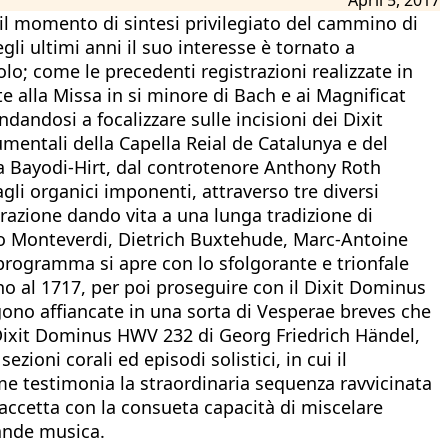
 il momento di sintesi privilegiato del cammino di
gli ultimi anni il suo interesse è tornato a
olo; come le precedenti registrazioni realizzate in
 alla Missa in si minore di Bach e ai Magnificat
dandosi a focalizzare sulle incisioni dei Dixit
umentali della Capella Reial de Catalunya e del
a Bayodi-Hirt, dal controtenore Anthony Roth
i organici imponenti, attraverso tre diversi
irazione dando vita a una lunga tradizione di
dio Monteverdi, Dietrich Buxtehude, Marc-Antoine
 programma si apre con lo sfolgorante e trionfale
no al 1717, per poi proseguire con il Dixit Dominus
ono affiancate in una sorta di Vesperae breves che
il Dixit Dominus HWV 232 di Georg Friedrich Händel,
ioni corali ed episodi solistici, in cui il
ome testimonia la straordinaria sequenza ravvicinata
 accetta con la consueta capacità di miscelare
rande musica.