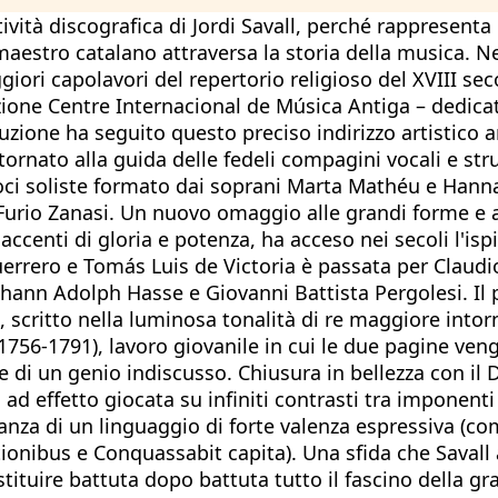
vità discografica di Jordi Savall, perché rappresenta
 maestro catalano attraversa la storia della musica. Ne
iori capolavori del repertorio religioso del XVIII sec
ne Centre Internacional de Música Antiga – dedicate
zione ha seguito questo preciso indirizzo artistico an
tornato alla guida delle fedeli compagini vocali e str
oci soliste formato dai soprani Marta Mathéu e Hann
rio Zanasi. Un nuovo omaggio alle grandi forme e agl
ccenti di gloria e potenza, ha acceso nei secoli l'isp
Guerrero e Tomás Luis de Victoria è passata per Clau
Johann Adolph Hasse e Giovanni Battista Pergolesi. Il
 scritto nella luminosa tonalità di re maggiore intor
56-1791), lavoro giovanile in cui le due pagine veng
oce di un genio indiscusso. Chiusura in bellezza con 
 effetto giocata su infiniti contrasti tra imponenti sez
ganza di un linguaggio di forte valenza espressiva (c
ationibus e Conquassabit capita). Una sfida che Savall
estituire battuta dopo battuta tutto il fascino della g