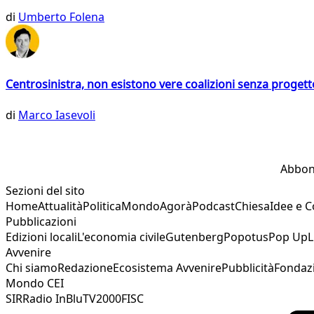
di
Umberto Folena
Centrosinistra, non esistono vere coalizioni senza progett
di
Marco Iasevoli
Abbon
Sezioni del sito
Home
Attualità
Politica
Mondo
Agorà
Podcast
Chiesa
Idee e 
Pubblicazioni
Edizioni locali
L'economia civile
Gutenberg
Popotus
Pop Up
L
Avvenire
Chi siamo
Redazione
Ecosistema Avvenire
Pubblicità
Fondaz
Mondo CEI
SIR
Radio InBlu
TV2000
FISC