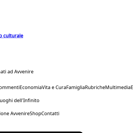
o culturale
ati ad Avvenire
Commenti
Economia
Vita e Cura
Famiglia
Rubriche
Multimedia
uoghi dell'Infinito
ione Avvenire
Shop
Contatti