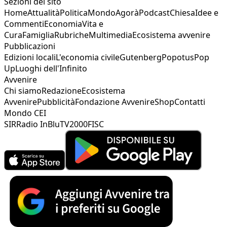
Sezioni del sito
Home
Attualità
Politica
Mondo
Agorà
Podcast
Chiesa
Idee e
Commenti
Economia
Vita e
Cura
Famiglia
Rubriche
Multimedia
Ecosistema avvenire
Pubblicazioni
Edizioni locali
L'economia civile
Gutenberg
Popotus
Pop
Up
Luoghi dell'Infinito
Avvenire
Chi siamo
Redazione
Ecosistema
Avvenire
Pubblicità
Fondazione Avvenire
Shop
Contatti
Mondo CEI
SIR
Radio InBlu
TV2000
FISC