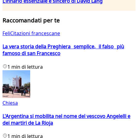
L’innario essenziale e sincero di David Lang
Raccomandati per te
FeliCitazioni francescane
La vera storia della Preghiera semplice, il falso più
famoso di san Francesco
1 min di lettura
Chiesa
L'Argentina si mobilita nel nome del vescovo Angelelli e
dei martiri de La Rioja
1 min di lettura