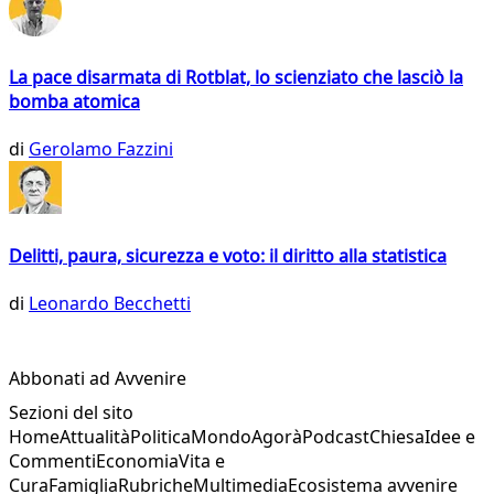
La pace disarmata di Rotblat, lo scienziato che lasciò la
bomba atomica
di
Gerolamo Fazzini
Delitti, paura, sicurezza e voto: il diritto alla statistica
di
Leonardo Becchetti
Abbonati ad Avvenire
Sezioni del sito
Home
Attualità
Politica
Mondo
Agorà
Podcast
Chiesa
Idee e
Commenti
Economia
Vita e
Cura
Famiglia
Rubriche
Multimedia
Ecosistema avvenire