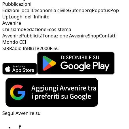
Pubblicazioni
Edizioni locali
L'economia civile
Gutenberg
Popotus
Pop
Up
Luoghi dell'Infinito
Avvenire
Chi siamo
Redazione
Ecosistema
Avvenire
Pubblicità
Fondazione Avvenire
Shop
Contatti
Mondo CEI
SIR
Radio InBlu
TV2000
FISC
Segui Avvenire su