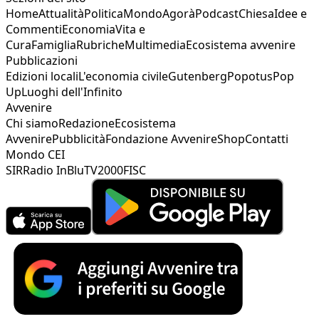
Home
Attualità
Politica
Mondo
Agorà
Podcast
Chiesa
Idee e
Commenti
Economia
Vita e
Cura
Famiglia
Rubriche
Multimedia
Ecosistema avvenire
Pubblicazioni
Edizioni locali
L'economia civile
Gutenberg
Popotus
Pop
Up
Luoghi dell'Infinito
Avvenire
Chi siamo
Redazione
Ecosistema
Avvenire
Pubblicità
Fondazione Avvenire
Shop
Contatti
Mondo CEI
SIR
Radio InBlu
TV2000
FISC