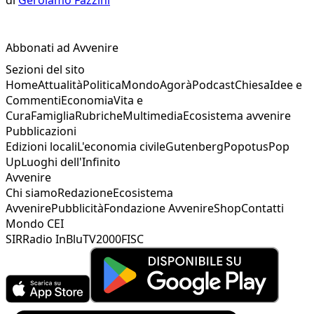
Abbonati ad Avvenire
Sezioni del sito
Home
Attualità
Politica
Mondo
Agorà
Podcast
Chiesa
Idee e
Commenti
Economia
Vita e
Cura
Famiglia
Rubriche
Multimedia
Ecosistema avvenire
Pubblicazioni
Edizioni locali
L'economia civile
Gutenberg
Popotus
Pop
Up
Luoghi dell'Infinito
Avvenire
Chi siamo
Redazione
Ecosistema
Avvenire
Pubblicità
Fondazione Avvenire
Shop
Contatti
Mondo CEI
SIR
Radio InBlu
TV2000
FISC