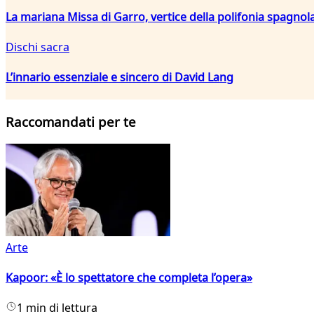
La mariana Missa di Garro, vertice della polifonia spagnola
Dischi sacra
L’innario essenziale e sincero di David Lang
Raccomandati per te
Arte
Kapoor: «È lo spettatore che completa l’opera»
1 min di lettura