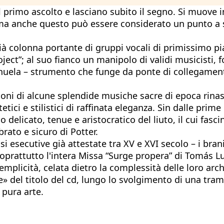
l primo ascolto e lasciano subito il segno. Si muove 
, ma anche questo può essere considerato un punto a 
 già colonna portante di gruppi vocali di primissimo
ject”; al suo fianco un manipolo di validi musicisti,
ela – strumento che funge da ponte di collegamento tr
ioni di alcune splendide musiche sacre di epoca rinas
i e stilistici di raffinata eleganza. Sin dalle prime
o delicato, tenue e aristocratico del liuto, il cui fa
ato e sicuro di Potter.
i esecutive già attestate tra XV e XVI secolo – i bran
rattutto l'intera Missa “Surge propera” di Tomás Lui
mplicità, celata dietro la complessità delle loro arc
 del titolo del cd, lungo lo svolgimento di una trama
 pura arte.