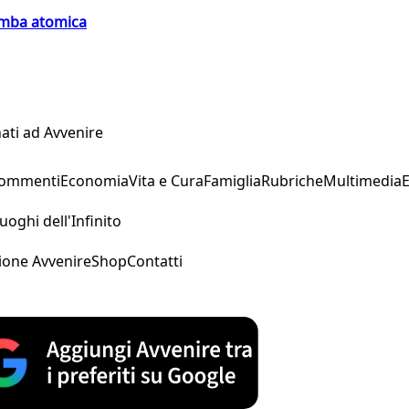
bomba atomica
ati ad Avvenire
Commenti
Economia
Vita e Cura
Famiglia
Rubriche
Multimedia
uoghi dell'Infinito
ione Avvenire
Shop
Contatti