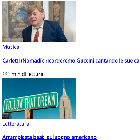
Musica
Carletti (Nomadi): ricorderemo Guccini cantando le sue ca
1 min di lettura
Letteratura
Arrampicata beat sul sogno americano