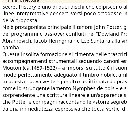
Secret History è uno di quei dischi che colpiscono a
linee interpretative per certi versi poco ortodosse
della proposta.
Ne è protagonista principale il tenore John Potter,
dei programmi cross-over confluiti nel “Dowland Pro
Abramovich, Jacob Heringman e Lee Santana alla vihu
gamba.
Questa insolita formazione si cimenta nelle trascriz
accompagnamenti strumentali seguendo canoni estetic
Mouton (ca.1459-1522) – a imporsi su tutto è il suon
modo perfettamente adeguato il timbro nobile, ambr
In questa nuova veste – peraltro legittimata da prass
come lo struggente lamento Nymphes de bois – e sop
sorprendente una scrittura lineare e un'apparente se
che Potter e compagni raccontano le «storie segrete»
da una immediatezza espressiva che tocca vertici di