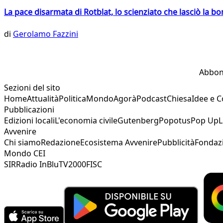
La pace disarmata di Rotblat, lo scienziato che lasciò la 
di
Gerolamo Fazzini
Abbon
Sezioni del sito
Home
Attualità
Politica
Mondo
Agorà
Podcast
Chiesa
Idee e 
Pubblicazioni
Edizioni locali
L'economia civile
Gutenberg
Popotus
Pop Up
L
Avvenire
Chi siamo
Redazione
Ecosistema Avvenire
Pubblicità
Fondaz
Mondo CEI
SIR
Radio InBlu
TV2000
FISC