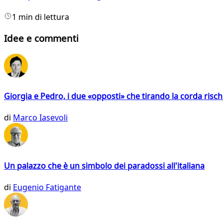
1 min di lettura
Idee e commenti
Giorgia e Pedro, i due «opposti» che tirando la corda risc
di
Marco Iasevoli
Un palazzo che è un simbolo dei paradossi all'italiana
di
Eugenio Fatigante