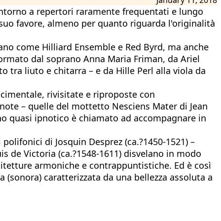
intorno a repertori raramente frequentati e lungo
suo favore, almeno per quanto riguarda l'originalità
 piano come Hilliard Ensemble e Red Byrd, ma anche
 formato dal soprano Anna Maria Friman, da Ariel
a liuto e chitarra – e da Hille Perl alla viola da
cimentale, rivisitate e riproposte con
 note – quelle del mottetto Nesciens Mater di Jean
scino quasi ipnotico è chiamato ad accompagnare in
i polifonici di Josquin Desprez (ca.?1450-1521) –
s de Victoria (ca.?1548-1611) disvelano in modo
hitetture armoniche e contrappuntistiche. Ed è così
 (sonora) caratterizzata da una bellezza assoluta a