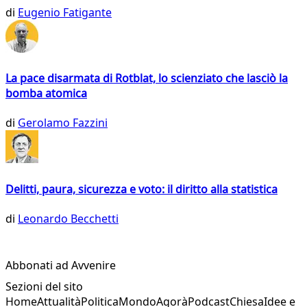
di
Eugenio Fatigante
La pace disarmata di Rotblat, lo scienziato che lasciò la
bomba atomica
di
Gerolamo Fazzini
Delitti, paura, sicurezza e voto: il diritto alla statistica
di
Leonardo Becchetti
Abbonati ad Avvenire
Sezioni del sito
Home
Attualità
Politica
Mondo
Agorà
Podcast
Chiesa
Idee e