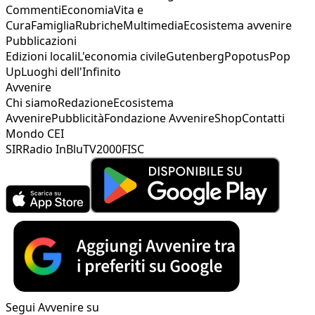
Commenti
Economia
Vita e
Cura
Famiglia
Rubriche
Multimedia
Ecosistema avvenire
Pubblicazioni
Edizioni locali
L'economia civile
Gutenberg
Popotus
Pop
Up
Luoghi dell'Infinito
Avvenire
Chi siamo
Redazione
Ecosistema
Avvenire
Pubblicità
Fondazione Avvenire
Shop
Contatti
Mondo CEI
SIR
Radio InBlu
TV2000
FISC
Segui Avvenire su