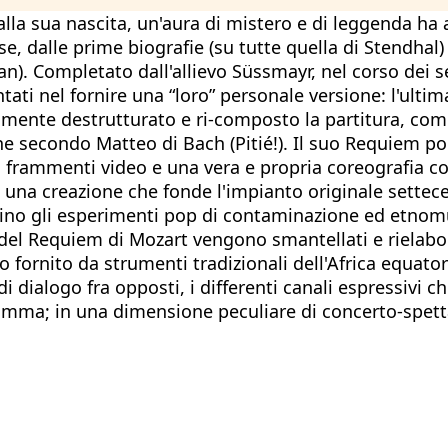
lla sua nascita, un'aura di mistero e di leggenda ha 
e, dalle prime biografie (su tutte quella di Stendhal)
). Completato dall'allievo Süssmayr, nel corso dei se
tati nel fornire una “loro” personale versione: l'ulti
amente destrutturato e ri-composto la partitura, come
ne secondo Matteo di Bach (Pitié!). Il suo Requiem po
 frammenti video e una vera e propria coreografia con
una creazione che fonde l'impianto originale settece
ino gli esperimenti pop di contaminazione ed etnomu
ni del Requiem di Mozart vengono smantellati e rielab
o fornito da strumenti tradizionali dell'Africa equator
di dialogo fra opposti, i differenti canali espressivi
ramma; in una dimensione peculiare di concerto-spetta