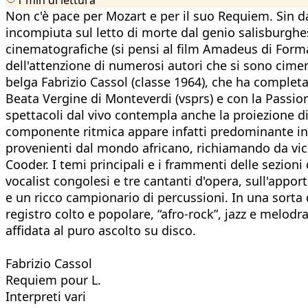
Non c'è pace per Mozart e per il suo Requiem. Sin da
incompiuta sul letto di morte dal genio salisburghes
cinematografiche (si pensi al film Amadeus di Forman
dell'attenzione di numerosi autori che si sono cimen
belga Fabrizio Cassol (classe 1964), che ha complet
Beata Vergine di Monteverdi (vsprs) e con la Passio
spettacoli dal vivo contempla anche la proiezione di
componente ritmica appare infatti predominante in 
provenienti dal mondo africano, richiamando da vic
Cooder. I temi principali e i frammenti delle sezio
vocalist congolesi e tre cantanti d'opera, sull'apport
e un ricco campionario di percussioni. In una sorta 
registro colto e popolare, “afro-rock”, jazz e melod
affidata al puro ascolto su disco.
Fabrizio Cassol
Requiem pour L.
Interpreti vari