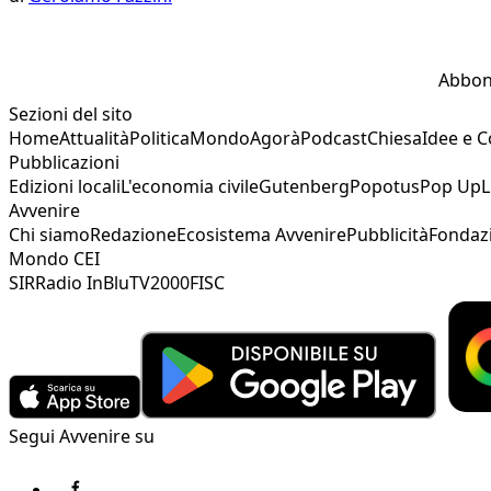
Abbon
Sezioni del sito
Home
Attualità
Politica
Mondo
Agorà
Podcast
Chiesa
Idee e 
Pubblicazioni
Edizioni locali
L'economia civile
Gutenberg
Popotus
Pop Up
L
Avvenire
Chi siamo
Redazione
Ecosistema Avvenire
Pubblicità
Fondaz
Mondo CEI
SIR
Radio InBlu
TV2000
FISC
Segui Avvenire su