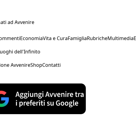
ati ad Avvenire
Commenti
Economia
Vita e Cura
Famiglia
Rubriche
Multimedia
uoghi dell'Infinito
ione Avvenire
Shop
Contatti