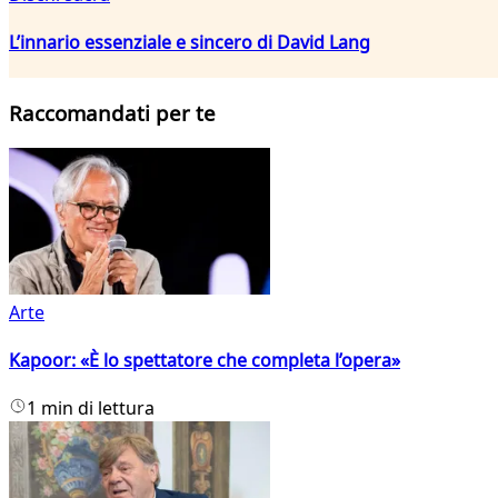
L’innario essenziale e sincero di David Lang
Raccomandati per te
Arte
Kapoor: «È lo spettatore che completa l’opera»
1 min di lettura