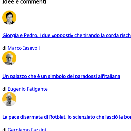
Idee e commenti
Giorgia e Pedro, i due «opposti» che tirando la corda risc
di
Marco Iasevoli
Un palazzo che è un simbolo dei paradossi all'italiana
di
Eugenio Fatigante
La pace disarmata di Rotblat, lo scienziato che lasciò la 
di
Gerolamo Fazzini