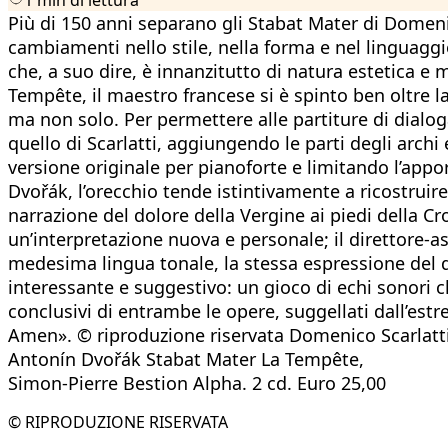
Più di 150 anni separano gli Stabat Mater di Domeni
cambiamenti nello stile, nella forma e nel linguaggi
che, a suo dire, è innanzitutto di natura estetica e 
Tempête, il maestro francese si è spinto ben oltre la
ma non solo. Per permettere alle partiture di dialo
quello di Scarlatti, aggiungendo le parti degli archi 
versione originale per pianoforte e limitando l’apport
Dvořák, l’orecchio tende istintivamente a ricostrui
narrazione del dolore della Vergine ai piedi della C
un’interpretazione nuova e personale; il direttore-a
medesima lingua tonale, la stessa espressione del do
interessante e suggestivo: un gioco di echi sonori c
conclusivi di entrambe le opere, suggellati dall’est
Amen». © riproduzione riservata Domenico Scarlatti
Antonín Dvořák Stabat Mater La Tempête,
Simon-Pierre Bestion Alpha. 2 cd. Euro 25,00
© RIPRODUZIONE RISERVATA