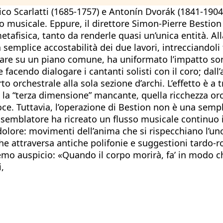
co Scarlatti (1685-1757) e Antonín Dvorák (1841-1904
o musicale. Eppure, il direttore Simon-Pierre Bestion
metafisica, tanto da renderle quasi un’unica entità. A
 semplice accostabilità dei due lavori, intrecciandoli
gare su un piano comune, ha uniformato l’impatto sono
e facendo dialogare i cantanti solisti con il coro; dall
o orchestrale alla sola sezione d’archi. L’effetto è a 
re la “terza dimensione” mancante, quella ricchezza 
roce. Tuttavia, l’operazione di Bestion non è una sem
ssemblatore ha ricreato un flusso musicale continuo in
lore: movimenti dell’anima che si rispecchiano l’uno n
he attraversa antiche polifonie e suggestioni tardo-r
remo auspicio: «Quando il corpo morirà, fa’ in modo ch
,