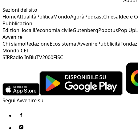
Abbon
Sezioni del sito
Home
Attualità
Politica
Mondo
Agorà
Podcast
Chiesa
Idee e 
Pubblicazioni
Edizioni locali
L'economia civile
Gutenberg
Popotus
Pop Up
L
Avvenire
Chi siamo
Redazione
Ecosistema Avvenire
Pubblicità
Fondaz
Mondo CEI
SIR
Radio InBlu
TV2000
FISC
Segui Avvenire su