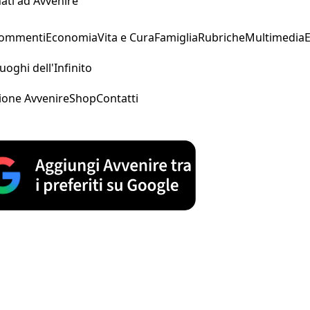
ati ad Avvenire
Commenti
Economia
Vita e Cura
Famiglia
Rubriche
Multimedia
uoghi dell'Infinito
ione Avvenire
Shop
Contatti