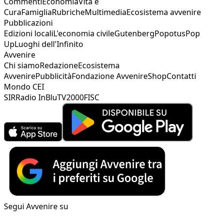
Commenti
Economia
Vita e
Cura
Famiglia
Rubriche
Multimedia
Ecosistema avvenire
Pubblicazioni
Edizioni locali
L'economia civile
Gutenberg
Popotus
Pop
Up
Luoghi dell'Infinito
Avvenire
Chi siamo
Redazione
Ecosistema
Avvenire
Pubblicità
Fondazione Avvenire
Shop
Contatti
Mondo CEI
SIR
Radio InBlu
TV2000
FISC
Segui Avvenire su