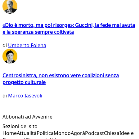
«Dio è morto, ma poi risorge»: Guccini, la fede mai avuta
e la speranza sempre coltivata
di
Umberto Folena
Centrosinistra, non esistono vere coalizioni senza
progetto culturale
di
Marco Iasevoli
Abbonati ad Avvenire
Sezioni del sito
Home
Attualità
Politica
Mondo
Agorà
Podcast
Chiesa
Idee e