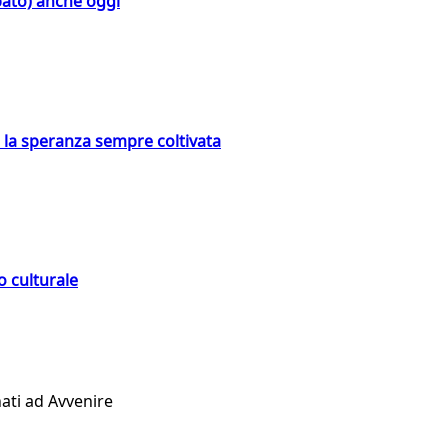
bato) anche oggi
e la speranza sempre coltivata
o culturale
ati ad Avvenire