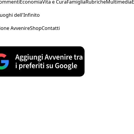
Commenti
Economia
Vita e Cura
Famiglia
Rubriche
Multimedia
uoghi dell'Infinito
ione Avvenire
Shop
Contatti