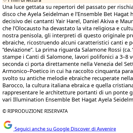
Una luce gettata su repertori del passato per rischiar
disco che Ayela Seidelman e l’Ensemble Bet Hagat ha
decisivo dei cantanti Yair Harel, Daniel Akiva e Mau
che l’Olocausto ha devastato la vita religiosa e cult
nostra penisola, gli interpreti di questo originale p
ebraiche, ricostruendo alcuni caratteristici canti e 
“deviazione”. La prima riguarda Salamone Rossi (ca.
stampe i Canti di Salomone, lavori polifonici a 3–8 v
seconda ci porta direttamente nella Venezia del Se
Armonico–Poetico in cui ha raccolto cinquanta para
svolto su antiche melodie ebraiche recuperate nella 
Barocco, la cultura italiana ebraica e quella cristia
rappresentare le architetture portanti di un ponte ge
vari Illumination Ensemble Bet Hagat Ayela Seidelm
© RIPRODUZIONE RISERVATA
Seguici anche su Google Discover di Avvenire