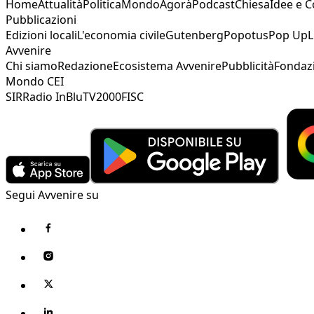
Home
Attualità
Politica
Mondo
Agorà
Podcast
Chiesa
Idee e 
Pubblicazioni
Edizioni locali
L'economia civile
Gutenberg
Popotus
Pop Up
L
Avvenire
Chi siamo
Redazione
Ecosistema Avvenire
Pubblicità
Fondaz
Mondo CEI
SIR
Radio InBlu
TV2000
FISC
Segui Avvenire su