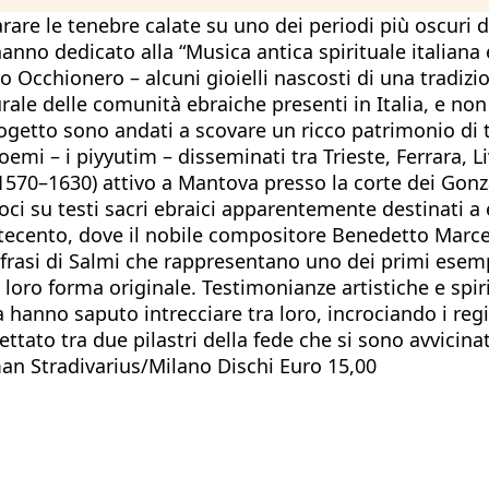
are le tenebre calate su uno dei periodi più oscuri del
nno dedicato alla “Musica antica spirituale italiana 
ro Occhionero – alcuni gioielli nascosti di una tradi
urale delle comunità ebraiche presenti in Italia, e no
rogetto sono andati a scovare un ricco patrimonio di t
poemi – i piyyutim – disseminati tra Trieste, Ferrara,
1570–1630) attivo a Mantova presso la corte dei Gonz
oci su testi sacri ebraici apparentemente destinati a 
ttecento, dove il nobile compositore Benedetto Marc
frasi di Salmi che rappresentano uno dei primi esemp
loro forma originale. Testimonianze artistiche e spiri
na hanno saputo intrecciare tra loro, incrociando i reg
ttato tra due pilastri della fede che si sono avvicina
an Stradivarius/Milano Dischi Euro 15,00