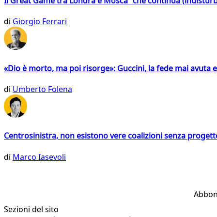
Il Great Game tra Londra e Mosca che continua (indistur
di
Giorgio Ferrari
«Dio è morto, ma poi risorge»: Guccini, la fede mai avuta 
di
Umberto Folena
Centrosinistra, non esistono vere coalizioni senza progett
di
Marco Iasevoli
Abbon
Sezioni del sito