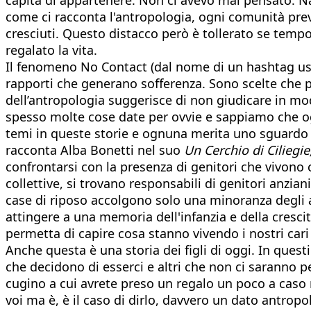
come ci racconta l'antropologia, ogni comunità preve
cresciuti. Questo distacco però è tollerato se tempo
regalato la vita.
Il fenomeno No Contact (dal nome di un hashtag usato
rapporti che generano sofferenza. Sono scelte che p
dell’antropologia suggerisce di non giudicare in m
spesso molte cose date per ovvie e sappiamo che ogn
temi in queste storie e ognuna merita uno sguardo p
racconta Alba Bonetti nel suo
Un Cerchio di Ciliegie
confrontarsi con la presenza di genitori che vivono c
collettive, si trovano responsabili di genitori anzi
case di riposo accolgono solo una minoranza degli
attingere a una memoria dell'infanzia e della cresci
permetta di capire cosa stanno vivendo i nostri cari
Anche questa è una storia dei figli di oggi. In quest
che decidono di esserci e altri che non ci saranno 
cugino a cui avrete preso un regalo un poco a caso 
voi ma è, è il caso di dirlo, davvero un dato antrop