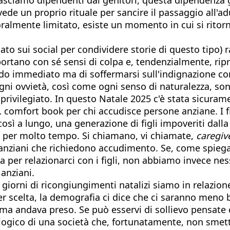
de un proprio rituale per sancire il passaggio all'adu
ralmente limitato, esiste un momento in cui si ritorn
 sui social per condividere storie di questo tipo) rac
ortano con sé sensi di colpa e, tendenzialmente, rip
odo immediato ma di soffermarsi sull'indignazione co
i ovvietà, così come ogni senso di naturalezza, sono 
rivilegiato. In questo Natale 2025 c'è stata sicuram
,
comfort book per chi accudisce persone anziane. I f
osì a lungo, una generazione di figli impoveriti dalla
ani per molto tempo. Si chiamano, vi chiamate,
caregiv
 anziani che richiedono accudimento. Se, come spieg
ta per relazionarci con i figli, non abbiamo invece n
 anziani.
i giorni di ricongiungimenti natalizi siamo in relazion
per scelta, la demografia ci dice che ci saranno men
ma andava preso. Se può esservi di sollievo pensate 
ologico di una società che, fortunatamente, non smett