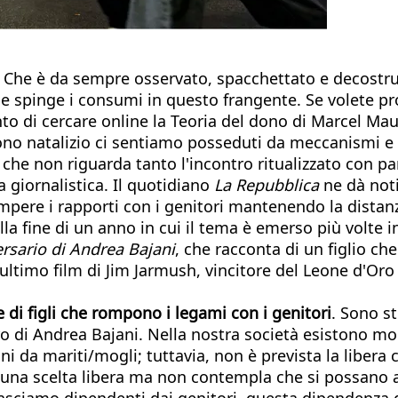
he è da sempre osservato, spacchettato e decostruito
che spinge i consumi in questo frangente. Se volete pr
to di cercare online la Teoria del dono di Marcel Ma
no natalizio ci sentiamo posseduti da meccanismi e a
he non riguarda tanto l'incontro ritualizzato con pare
 giornalistica. Il quotidiano
La Repubblica
ne dà noti
rrompere i rapporti con i genitori mantenendo la dist
lla fine di un anno in cui il tema è emerso più volte i
ersario di Andrea Bajani
, che racconta di un figlio ch
ultimo film di Jim Jarmush, vincitore del Leone d'Or
ie di figli che rompono i legami con i genitori
. Sono s
o di Andrea Bajani. Nella nostra società esistono molti
zioni da mariti/mogli; tuttavia, non è prevista la lib
 una scelta libera ma non contempla che si possano a
asciamo dipendenti dai genitori, questa dipendenza 