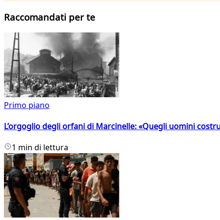
Raccomandati per te
Primo piano
L’orgoglio degli orfani di Marcinelle: «Quegli uomini costr
1 min di lettura