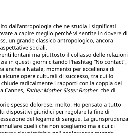
 dall'antropologia che ne studia i significati
ovare a capire meglio perché vi sentite in dovere di
uss, un grande classico antropologico, ancora
spettative sociali.
nti lontani ma piuttosto il collasso delle relazioni
zia in questi giorni citando l'hashtag “No contact”,
anza anche a Natale, momento per eccellenza di
n alcune opere culturali di successo, tra cui lo
e chiude radicalmente i rapporti con la coppia dei
o a Cannes,
Father Mother Sister Brother
, che di
torie spesso dolorose, molto. Ho pensato a tutto
 dispositivi giuridici per regolare la fine di
era cessazione del legame di sangue. La giurisprudenza
nnullare quelli che non scegliamo ma a cui ci
genera claustrofobia nell'adolescenza quando,