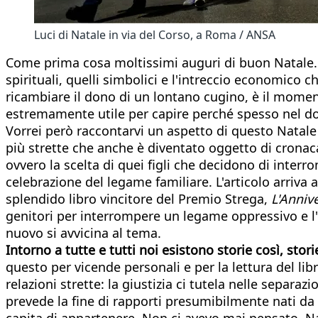
Luci di Natale in via del Corso, a Roma / ANSA
Come prima cosa moltissimi auguri di buon Natale. C
spirituali, quelli simbolici e l'intreccio economico 
ricambiare il dono di un lontano cugino, è il momen
estremamente utile per capire perché spesso nel do
Vorrei però raccontarvi un aspetto di questo Natale c
più strette che anche è diventato oggetto di cronaca
ovvero la scelta di quei figli che decidono di inte
celebrazione del legame familiare. L'articolo arriva a
splendido libro vincitore del Premio Strega,
L'Anniv
genitori per interrompere un legame oppressivo e l'
nuovo si avvicina al tema.
Intorno a tutte e tutti noi esistono storie così, stor
questo per vicende personali e per la lettura del libr
relazioni strette: la giustizia ci tutela nelle separa
prevede la fine di rapporti presumibilmente nati da
capita di appartenere. Non ci avevo mai pensato. N