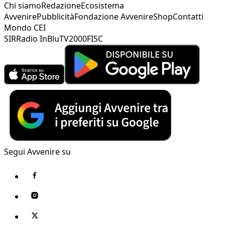
Chi siamo
Redazione
Ecosistema
Avvenire
Pubblicità
Fondazione Avvenire
Shop
Contatti
Mondo CEI
SIR
Radio InBlu
TV2000
FISC
Segui Avvenire su