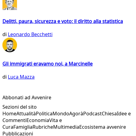
Delitti, paura, sicurezza e voto: il diritto alla statistica
di
Leonardo Becchetti
Gli immigrati eravamo noi, a Marcinelle
di
Luca Mazza
Abbonati ad Avvenire
Sezioni del sito
Home
Attualità
Politica
Mondo
Agorà
Podcast
Chiesa
Idee e
Commenti
Economia
Vita e
Cura
Famiglia
Rubriche
Multimedia
Ecosistema avvenire
Pubblicazioni