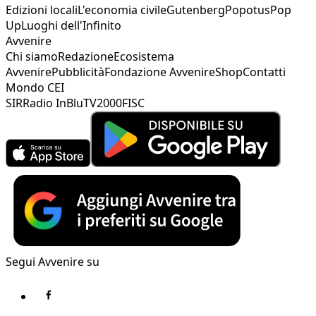
Edizioni locali
L'economia civile
Gutenberg
Popotus
Pop
Up
Luoghi dell'Infinito
Avvenire
Chi siamo
Redazione
Ecosistema
Avvenire
Pubblicità
Fondazione Avvenire
Shop
Contatti
Mondo CEI
SIR
Radio InBlu
TV2000
FISC
Segui Avvenire su