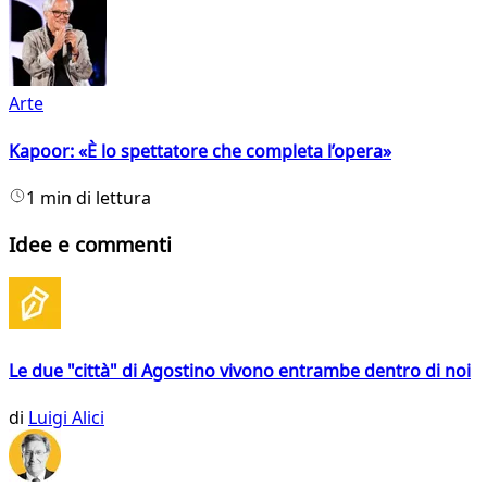
Arte
Kapoor: «È lo spettatore che completa l’opera»
1 min di lettura
Idee e commenti
Le due "città" di Agostino vivono entrambe dentro di noi
di
Luigi Alici