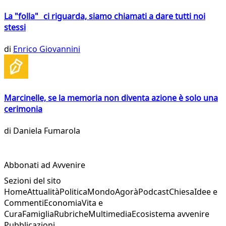
La "folla" ci riguarda, siamo chiamati a dare tutti noi
stessi
di
Enrico Giovannini
Marcinelle, se la memoria non diventa azione è solo una
cerimonia
di
Daniela Fumarola
Abbonati ad Avvenire
Sezioni del sito
Home
Attualità
Politica
Mondo
Agorà
Podcast
Chiesa
Idee e
Commenti
Economia
Vita e
Cura
Famiglia
Rubriche
Multimedia
Ecosistema avvenire
Pubblicazioni