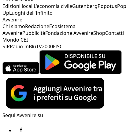
Edizioni locali
L'economia civile
Gutenberg
Popotus
Pop
Up
Luoghi dell'Infinito
Avvenire
Chi siamo
Redazione
Ecosistema
Avvenire
Pubblicità
Fondazione Avvenire
Shop
Contatti
Mondo CEI
SIR
Radio InBlu
TV2000
FISC
Segui Avvenire su