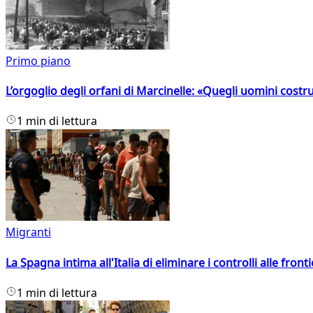
Primo piano
L’orgoglio degli orfani di Marcinelle: «Quegli uomini costr
1 min di lettura
Migranti
La Spagna intima all'Italia di eliminare i controlli alle fro
1 min di lettura