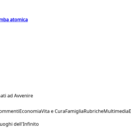
bomba atomica
ati ad Avvenire
Commenti
Economia
Vita e Cura
Famiglia
Rubriche
Multimedia
uoghi dell'Infinito