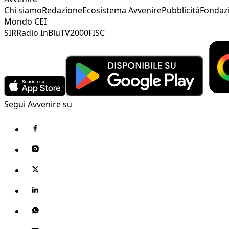
Chi siamo
Redazione
Ecosistema Avvenire
Pubblicità
Fondaz
Mondo CEI
SIR
Radio InBlu
TV2000
FISC
Segui Avvenire su