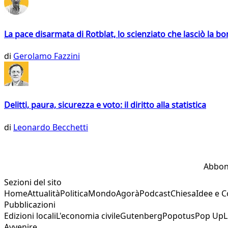
La pace disarmata di Rotblat, lo scienziato che lasciò la 
di
Gerolamo Fazzini
Delitti, paura, sicurezza e voto: il diritto alla statistica
di
Leonardo Becchetti
Abbon
Sezioni del sito
Home
Attualità
Politica
Mondo
Agorà
Podcast
Chiesa
Idee e 
Pubblicazioni
Edizioni locali
L'economia civile
Gutenberg
Popotus
Pop Up
L
Avvenire