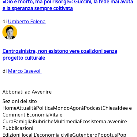
«Dio è morto, ma poi risorge»: Guccini, la fede mai avuta
e la speranza sempre coltivata
di
Umberto Folena
Centrosinistra, non esistono vere coalizioni senza
progetto culturale
di
Marco Iasevoli
Abbonati ad Avvenire
Sezioni del sito
Home
Attualità
Politica
Mondo
Agorà
Podcast
Chiesa
Idee e
Commenti
Economia
Vita e
Cura
Famiglia
Rubriche
Multimedia
Ecosistema avvenire
Pubblicazioni
Edizioni locali
L'economia civile
Gutenberg
Popotus
Pop