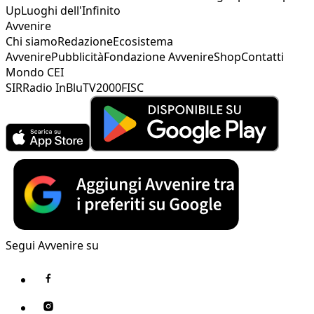
Up
Luoghi dell'Infinito
Avvenire
Chi siamo
Redazione
Ecosistema
Avvenire
Pubblicità
Fondazione Avvenire
Shop
Contatti
Mondo CEI
SIR
Radio InBlu
TV2000
FISC
Segui Avvenire su