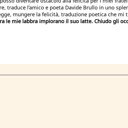
 posso diventare ostacolo alla felicità per i miei frate
nore, traduce l’amico e poeta Davide Brullo in uno sp
ge, mungere la felicità, traduzione poetica che mi t
a le mie labbra implorano il suo latte. Chiudo gli occ