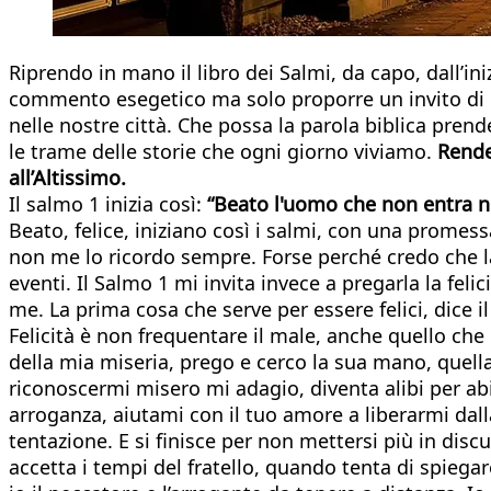
Riprendo in mano il libro dei Salmi, da capo, dall’i
commento esegetico ma solo proporre un invito di lett
nelle nostre città. Che possa la parola biblica prende
le trame delle storie che ogni giorno viviamo.
Render
all’Altissimo.
Il salmo 1 inizia così:
“Beato l'uomo che non entra ne
Beato, felice, iniziano così i salmi, con una promess
non me lo ricordo sempre. Forse perché credo che la
eventi. Il Salmo 1 mi invita invece a pregarla la fel
me. La prima cosa che serve per essere felici, dice i
Felicità è non frequentare il male, anche quello ch
della mia miseria, prego e cerco la sua mano, quella
riconoscermi misero mi adagio, diventa alibi per abi
arroganza, aiutami con il tuo amore a liberarmi dall
tentazione. E si finisce per non mettersi più in disc
accetta i tempi del fratello, quando tenta di spieg