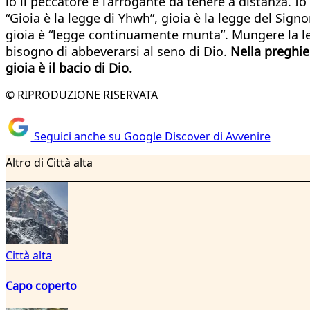
io il peccatore e l’arrogante da tenere a distanza. Io
“Gioia è la legge di Yhwh”, gioia è la legge del Sig
gioia è “legge continuamente munta”. Mungere la leg
bisogno di abbeverarsi al seno di Dio.
Nella preghier
gioia è il bacio di Dio.
© RIPRODUZIONE RISERVATA
Seguici anche su Google Discover di Avvenire
Altro di Città alta
Città alta
Capo coperto