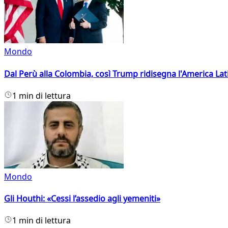
Mondo
Dal Perù alla Colombia, così Trump ridisegna l'America Lat
1 min di lettura
Mondo
Gli Houthi: «Cessi l’assedio agli yemeniti»
1 min di lettura