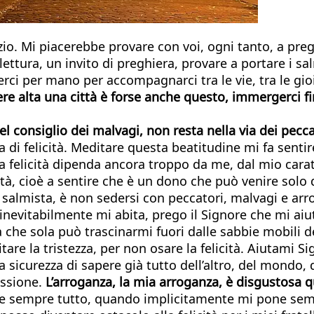
nizio. Mi piacerebbe provare con voi, ogni tanto, a pr
ura, un invito di preghiera, provare a portare i salmi
rci per mano per accompagnarci tra le vie, tra le gioie
e alta una città è forse anche questo, immergerci fino
l consiglio dei malvagi, non resta nella via dei pecc
a di felicità. Meditare questa beatitudine mi fa senti
 felicità dipenda ancora troppo da me, dal mio carat
icità, cioè a sentire che è un dono che può venire solo
l salmista, è non sedersi con peccatori, malvagi e arr
e inevitabilmente mi abita, prego il Signore che mi a
 che sola può trascinarmi fuori dalle sabbie mobili d
tare la tristezza, per non osare la felicità. Aiutami
a sicurezza di sapere già tutto dell’altro, del mondo
ussione.
L’arroganza, la mia arroganza, è disgustosa 
are sempre tutto, quando implicitamente mi pone semp