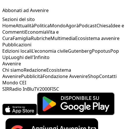
Abbonati ad Avvenire
Sezioni del sito
Home
Attualità
Politica
Mondo
Agorà
Podcast
Chiesa
Idee e
Commenti
Economia
Vita e
Cura
Famiglia
Rubriche
Multimedia
Ecosistema avvenire
Pubblicazioni
Edizioni locali
L'economia civile
Gutenberg
Popotus
Pop
Up
Luoghi dell'Infinito
Avvenire
Chi siamo
Redazione
Ecosistema
Avvenire
Pubblicità
Fondazione Avvenire
Shop
Contatti
Mondo CEI
SIR
Radio InBlu
TV2000
FISC